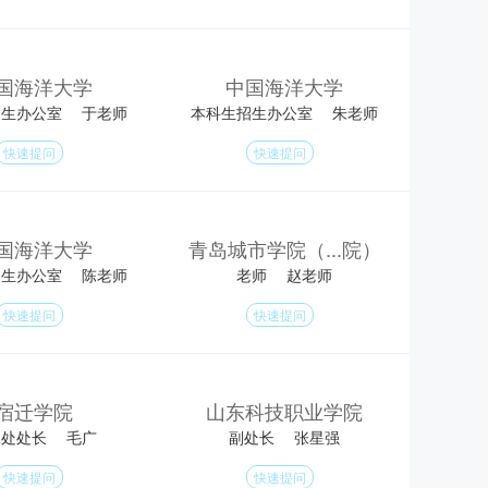
管理工程学院
王晶
专业名师
国海洋大学
中国海洋大学
招生办公室
于老师
本科生招生办公室
朱老师
管理工程学院
张晓彦
专业名师
快速提问
快速提问
管理工程学院
国海洋大学
青岛城市学院（...院）
裴春艳
专业名师
招生办公室
陈老师
老师
赵老师
管理工程学院
快速提问
快速提问
安晓光
专业名师
宿迁学院
山东科技职业学院
管理工程学院
工处处长
毛广
副处长
张星强
李静涛
专业名师
快速提问
快速提问